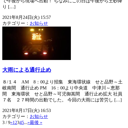
で午後から現場へ出動！ ちなみにこの日は午後から土砂降
り […]
2021年8月24日(火) 15:57
カテゴリー：
お知らせ
大雨による通行止め
８/１４ AM 8：00より招集 東海環状線 せと品野～土
岐南間 通行止め PM 16：00より中央道 中津川～恵那
間 東海環状 せと品野～可児御嵩間 通行止め拡大 社員
７名 ２７時間の出動でした。 今回の大雨には苦労し […]
2021年8月17日(火) 16:53
カテゴリー：
お知らせ
3 / 9
«
1
2
3
4
5
...
»
最後 »