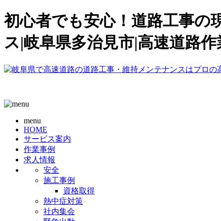
初心者でも安心！道路工事の現
ス|岐阜県多治見市|高速道路
menu
HOME
サービス案内
作業事例
求人情報
安全
施工事例
資格取得
熱中症対策
社内集会