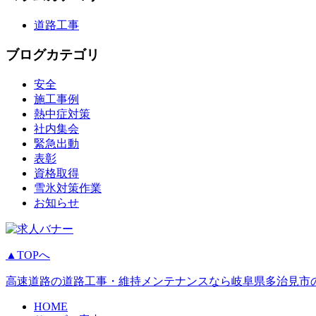
道路工事
ブログカテゴリ
安全
施工事例
熱中症対策
社内集会
緊急出動
表彰
資格取得
雪氷対策作業
お知らせ
▲TOPへ
高速道路の道路工事・維持メンテナンスなら岐阜県多治見市
HOME