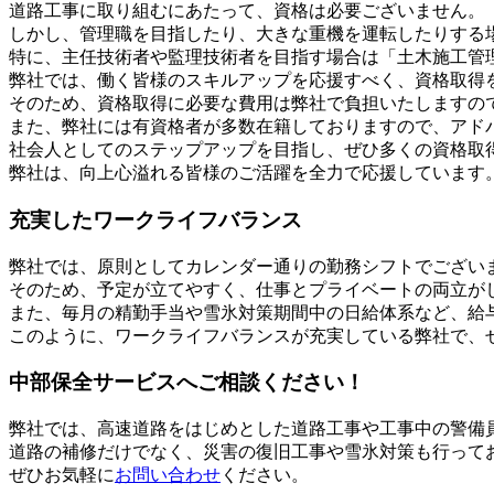
道路工事に取り組むにあたって、資格は必要ございません。
しかし、管理職を目指したり、大きな重機を運転したりする
特に、主任技術者や監理技術者を目指す場合は「土木施工管
弊社では、働く皆様のスキルアップを応援すべく、資格取得
そのため、資格取得に必要な費用は弊社で負担いたしますの
また、弊社には有資格者が多数在籍しておりますので、アド
社会人としてのステップアップを目指し、ぜひ多くの資格取
弊社は、向上心溢れる皆様のご活躍を全力で応援しています
充実したワークライフバランス
弊社では、原則としてカレンダー通りの勤務シフトでござい
そのため、予定が立てやすく、仕事とプライベートの両立が
また、毎月の精勤手当や雪氷対策期間中の日給体系など、給
このように、ワークライフバランスが充実している弊社で、
中部保全サービスへご相談ください！
弊社では、高速道路をはじめとした道路工事や工事中の警備
道路の補修だけでなく、災害の復旧工事や雪氷対策も行って
ぜひお気軽に
お問い合わせ
ください。