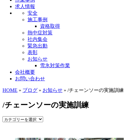
求人情報
安全
施工事例
資格取得
熱中症対策
社内集会
緊急出動
表彰
お知らせ
雪氷対策作業
会社概要
お問い合わせ
HOME
»
ブログ
»
お知らせ
» /チェーンソーの実施訓練
/チェーンソーの実施訓練