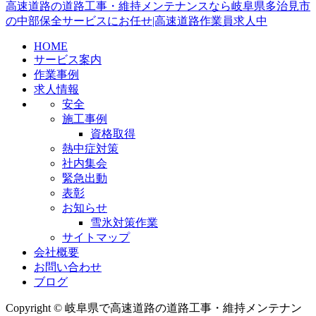
高速道路の道路工事・維持メンテナンスなら岐阜県多治見市
の中部保全サービスにお任せ|高速道路作業員求人中
HOME
サービス案内
作業事例
求人情報
安全
施工事例
資格取得
熱中症対策
社内集会
緊急出動
表彰
お知らせ
雪氷対策作業
サイトマップ
会社概要
お問い合わせ
ブログ
Copyright © 岐阜県で高速道路の道路工事・維持メンテナン