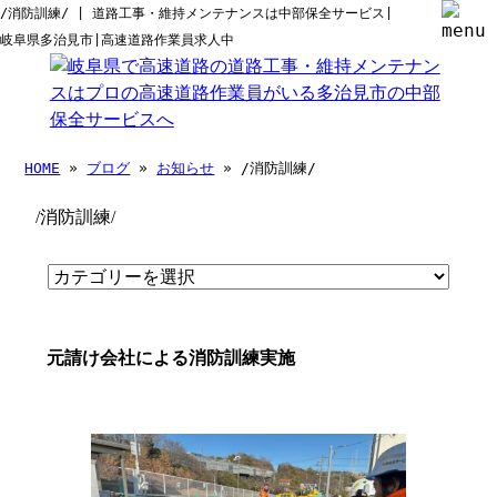
/消防訓練/ | 道路工事・維持メンテナンスは中部保全サービス|
岐阜県多治見市|高速道路作業員求人中
HOME
»
ブログ
»
お知らせ
» /消防訓練/
/消防訓練/
元請け会社による消防訓練実施