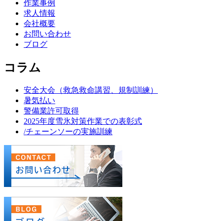
作業事例
求人情報
会社概要
お問い合わせ
ブログ
コラム
安全大会（救急救命講習、規制訓練）
暑気払い
警備業許可取得
2025年度雪氷対策作業での表彰式
/チェーンソーの実施訓練