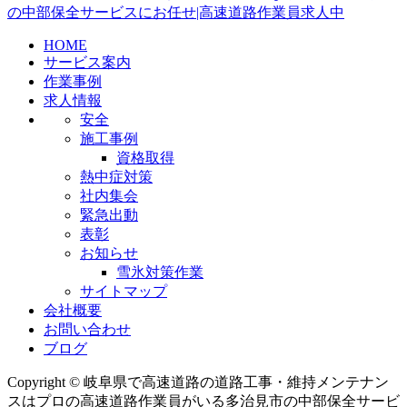
の中部保全サービスにお任せ|高速道路作業員求人中
HOME
サービス案内
作業事例
求人情報
安全
施工事例
資格取得
熱中症対策
社内集会
緊急出動
表彰
お知らせ
雪氷対策作業
サイトマップ
会社概要
お問い合わせ
ブログ
Copyright © 岐阜県で高速道路の道路工事・維持メンテナン
スはプロの高速道路作業員がいる多治見市の中部保全サービ