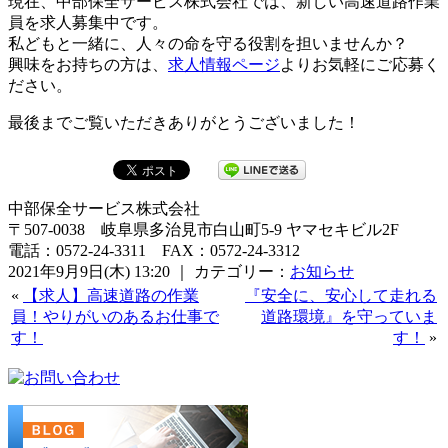
現在、中部保全サービス株式会社では、新しい高速道路作業
員を求人募集中です。
私どもと一緒に、人々の命を守る役割を担いませんか？
興味をお持ちの方は、
求人情報ページ
よりお気軽にご応募く
ださい。
最後までご覧いただきありがとうございました！
中部保全サービス株式会社
〒507-0038 岐阜県多治見市白山町5-9 ヤマセキビル2F
電話：0572-24-3311 FAX：0572-24-3312
2021年9月9日(木) 13:20 ｜ カテゴリー：
お知らせ
«
【求人】高速道路の作業
『安全に、安心して走れる
員！やりがいのあるお仕事で
道路環境』を守っていま
す！
す！
»