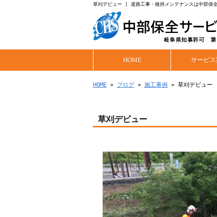
草刈デビュー | 道路工事・維持メンテナンスは中部保
HOME
サービス
HOME
»
ブログ
»
施工事例
» 草刈デビュー
草刈デビュー