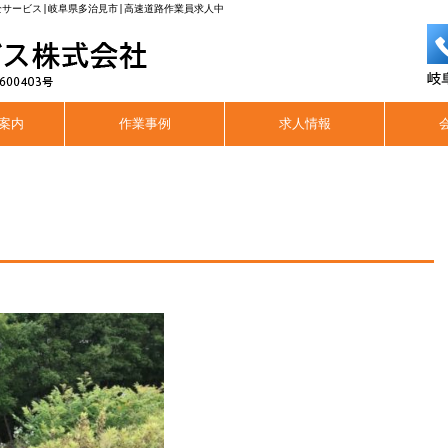
全サービス|岐阜県多治見市|高速道路作業員求人中
案内
作業事例
求人情報