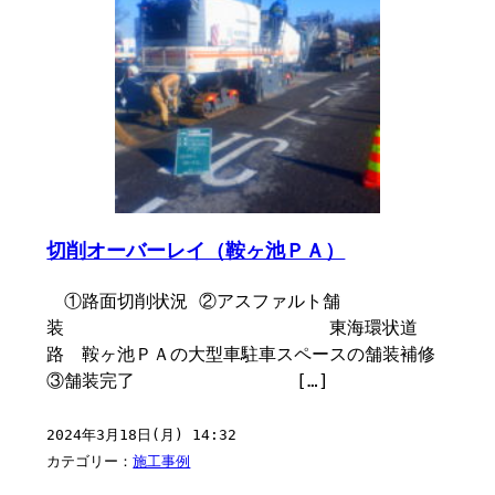
切削オーバーレイ（鞍ヶ池ＰＡ）
①路面切削状況 ②アスファルト舗
装 東海環状道
路 鞍ヶ池ＰＡの大型車駐車スペースの舗装補修
③舗装完了 […]
2024年3月18日(月) 14:32
カテゴリー：
施工事例