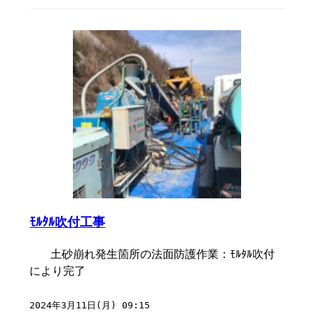
ﾓﾙﾀﾙ吹付工事
土砂崩れ発生箇所の法面防護作業：ﾓﾙﾀﾙ吹付
により完了
2024年3月11日(月) 09:15