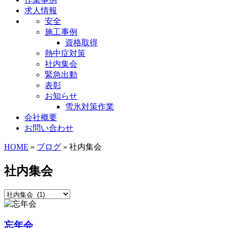
求人情報
安全
施工事例
資格取得
熱中症対策
社内集会
緊急出動
表彰
お知らせ
雪氷対策作業
会社概要
お問い合わせ
HOME
»
ブログ
» 社内集会
社内集会
忘年会