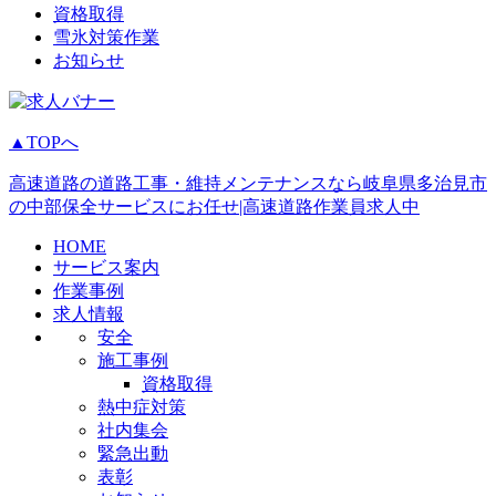
資格取得
雪氷対策作業
お知らせ
▲TOPへ
高速道路の道路工事・維持メンテナンスなら岐阜県多治見市
の中部保全サービスにお任せ|高速道路作業員求人中
HOME
サービス案内
作業事例
求人情報
安全
施工事例
資格取得
熱中症対策
社内集会
緊急出動
表彰