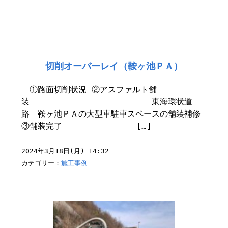
切削オーバーレイ（鞍ヶ池ＰＡ）
①路面切削状況 ②アスファルト舗
装 東海環状道
路 鞍ヶ池ＰＡの大型車駐車スペースの舗装補修
③舗装完了 […]
2024年3月18日(月) 14:32
カテゴリー：
施工事例