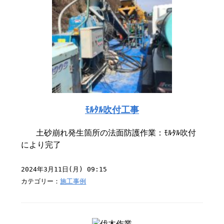
ﾓﾙﾀﾙ吹付工事
土砂崩れ発生箇所の法面防護作業：ﾓﾙﾀﾙ吹付
により完了
2024年3月11日(月) 09:15
カテゴリー：
施工事例